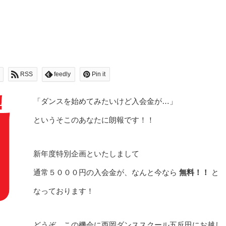
RSS
feedly
Pin it
「ダンスを始めてみたいけど入会金が…」
というそこのあなたに朗報です！！
新年度特別企画といたしまして
通常５０００円の入会金が、なんと今なら
無料！！
と
なっております！
どうぞ、この機会に西岡ダンススクール五反田にお越し