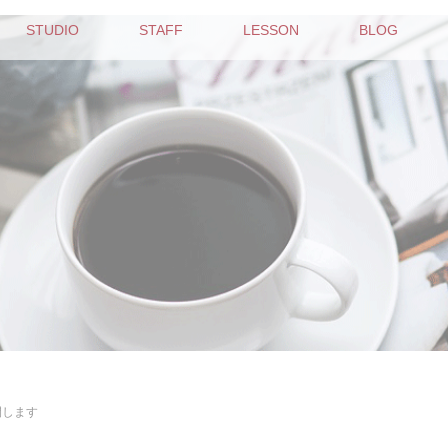
STUDIO
STAFF
LESSON
BLOG
開します