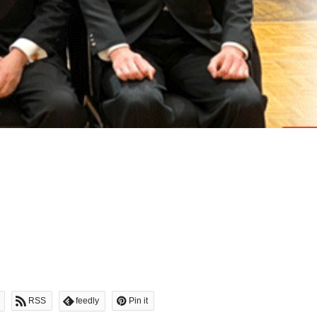
RSS
feedly
Pin it