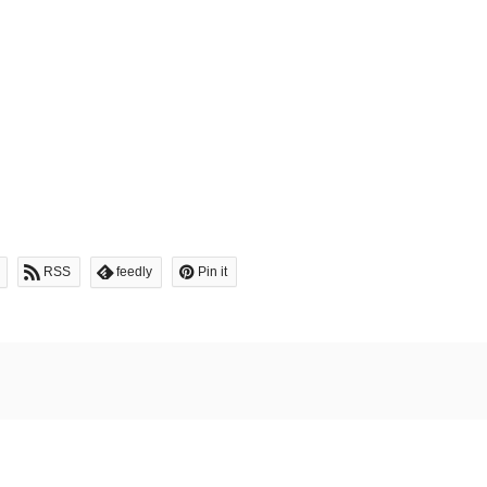
RSS
feedly
Pin it