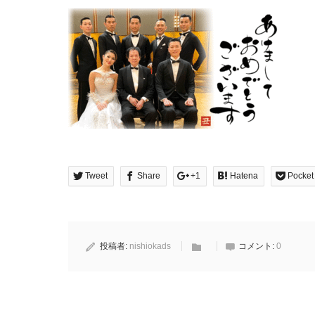
Tweet
Share
+1
Hatena
Pocket
投稿者:
nishiokads
コメント:
0