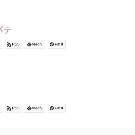
パテ
RSS
feedly
Pin it
RSS
feedly
Pin it