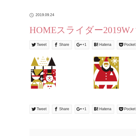
2019.09.24
HOMEスライダー2019W
Tweet
Share
+1
Hatena
Pocket
Tweet
Share
+1
Hatena
Pocket