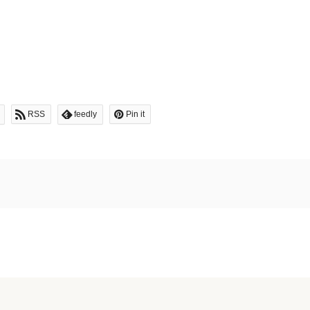
RSS
feedly
Pin it