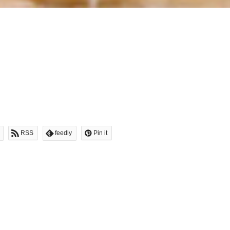
RSS
feedly
Pin it