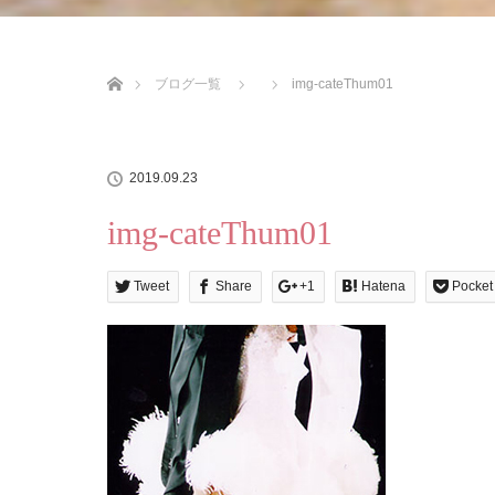
ホーム
ブログ一覧
img-cateThum01
2019.09.23
img-cateThum01
Tweet
Share
+1
Hatena
Pocket