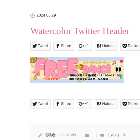
2024.03.29
Watercolor Twitter Header
Tweet
Share
+1
Hatena
Pocket
Tweet
Share
+1
Hatena
Pocket
投稿者:
nishiokads
コメント:
0