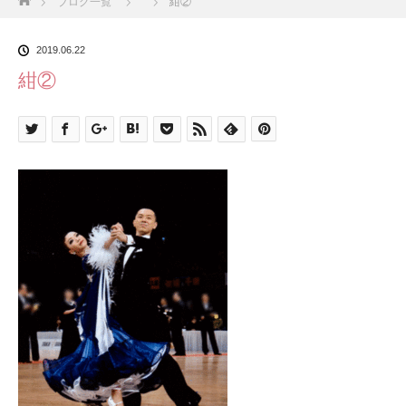
ブログ一覧
紺②
2019.06.22
紺②